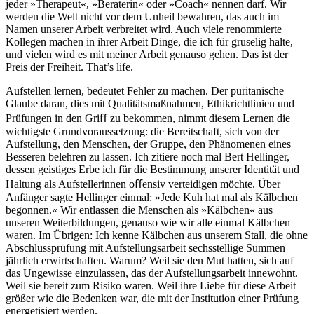
jeder »Therapeut«, »Beraterin« oder »Coach« nennen darf. Wir
werden die Welt nicht vor dem Unheil bewahren, das auch im
Namen unserer Arbeit verbreitet wird. Auch viele renommierte
Kollegen machen in ihrer Arbeit Dinge, die ich für gruselig halte,
und vielen wird es mit meiner Arbeit genauso gehen. Das ist der
Preis der Freiheit. That’s life.
Aufstellen lernen, bedeutet Fehler zu machen. Der puritanische
Glaube daran, dies mit Qualitätsmaßnahmen, Ethikrichtlinien und
Prüfungen in den Griﬀ zu bekommen, nimmt diesem Lernen die
wichtigste Grundvoraussetzung: die Bereitschaft, sich von der
Aufstellung, den Menschen, der Gruppe, den Phänomenen eines
Besseren belehren zu lassen. Ich zitiere noch mal Bert Hellinger,
dessen geistiges Erbe ich für die Bestimmung unserer Identität und
Haltung als Aufstellerinnen oﬀensiv verteidigen möchte. Über
Anfänger sagte Hellinger einmal: »Jede Kuh hat mal als Kälbchen
begonnen.« Wir entlassen die Menschen als »Kälbchen« aus
unseren Weiterbildungen, genauso wie wir alle einmal Kälbchen
waren. Im Übrigen: Ich kenne Kälbchen aus unserem Stall, die ohne
Abschlussprüfung mit Aufstellungsarbeit sechsstellige Summen
jährlich erwirtschaften. Warum? Weil sie den Mut hatten, sich auf
das Ungewisse einzulassen, das der Aufstellungsarbeit innewohnt.
Weil sie bereit zum Risiko waren. Weil ihre Liebe für diese Arbeit
größer wie die Bedenken war, die mit der Institution einer Prüfung
energetisiert werden.