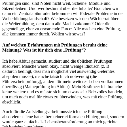
Prüfungen sind, sind Noten nicht weit, Scheine, Module und
Sitzenbleiben. Und wer bestimmt über die Inhalte? Brauchen wir
dann ein Zentralabitur oder bekommen wir föderale Probleme in der
Weiterbildungslandschaft? Wie besetzen wir den Wächterrat über
die Weiterbildung, dem dann alle Macht zukommt? Oder die
gegenteilige, eher zu erwartende Farce: Alle machen eine Prüfung,
alle kommen immer durch. Wollen wir sowas?
Auf welchen Erfahrungen mit Prüfungen beruht deine
Meinung? Was ist für dich eine „Prüfung“?
Ich habe Abitur gemacht, studiert und die üblichen Prüfungen
absolviert. Manche waren okay, nicht wenige idiotisch (z. B.
dadurch bedingt, dass man möglichst viel auswendig Gelerntes
abspulen musste), manche tatsächlich notwendig (die
Führerscheinprüfung), andere für mein weiteres Leben vollkommen
überﬂüssig (Matheprüfung im Abitur). Mein Resümee: Ich brauche
keine weitere und es müsste sich um etwas sehr Reizvolles handeln,
um mich noch mal für etwas zu überwinden, was mit einer Prüfung
abschließt.
Auch für die Aufstellungsarbeit musste ich eine Prüfung
absolvieren. Jene hatte aber keinerlei formalen Hintergrund, sondern
wurde ganz einfach als Lebensherausforderung an mich gerichtet.
Ich berichte kurz hierzu: