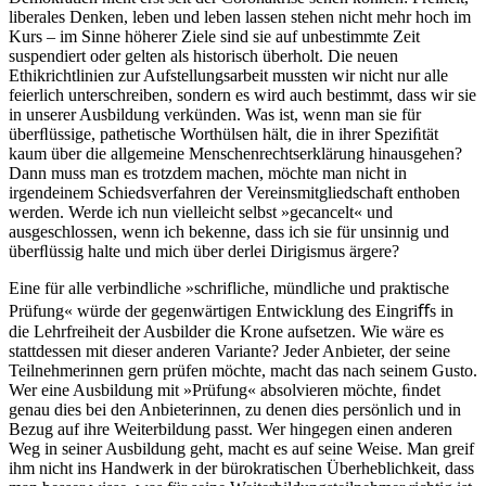
liberales Denken, leben und leben lassen stehen nicht mehr hoch im
Kurs – im Sinne höherer Ziele sind sie auf unbestimmte Zeit
suspendiert oder gelten als historisch überholt. Die neuen
Ethikrichtlinien zur Aufstellungsarbeit mussten wir nicht nur alle
feierlich unterschreiben, sondern es wird auch bestimmt, dass wir sie
in unserer Ausbildung verkünden. Was ist, wenn man sie für
überﬂüssige, pathetische Worthülsen hält, die in ihrer Speziﬁtät
kaum über die allgemeine Menschenrechtserklärung hinausgehen?
Dann muss man es trotzdem machen, möchte man nicht in
irgendeinem Schiedsverfahren der Vereinsmitgliedschaft enthoben
werden. Werde ich nun vielleicht selbst »gecancelt« und
ausgeschlossen, wenn ich bekenne, dass ich sie für unsinnig und
überﬂüssig halte und mich über derlei Dirigismus ärgere?
Eine für alle verbindliche »schrifliche, mündliche und praktische
Prüfung« würde der gegenwärtigen Entwicklung des Eingriﬀs in
die Lehrfreiheit der Ausbilder die Krone aufsetzen. Wie wäre es
stattdessen mit dieser anderen Variante? Jeder Anbieter, der seine
Teilnehmerinnen gern prüfen möchte, macht das nach seinem Gusto.
Wer eine Ausbildung mit »Prüfung« absolvieren möchte, ﬁndet
genau dies bei den Anbieterinnen, zu denen dies persönlich und in
Bezug auf ihre Weiterbildung passt. Wer hingegen einen anderen
Weg in seiner Ausbildung geht, macht es auf seine Weise. Man greif
ihm nicht ins Handwerk in der bürokratischen Überheblichkeit, dass