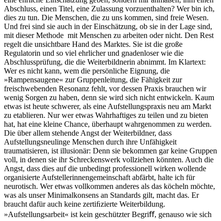
Abschluss, einen Titel, eine Zulassung vorzuenthalten? Wer bin ich,
dies zu tun. Die Menschen, die zu uns kommen, sind freie Wesen.
Und frei sind sie auch in der Einschätzung, ob sie in der Lage sind,
mit dieser Methode mit Menschen zu arbeiten oder nicht. Den Rest
regelt die unsichtbare Hand des Marktes. Sie ist die große
Regulatorin und so viel ehrlicher und gnadenloser wie die
Abschlussprüfung, die die Weiterbildnerin abnimmt. Im Klartext:
Wer es nicht kann, wem die persönliche Eignung, die
»Rampensaugene« zur Gruppenleitung, die Fähigkeit zur
freischwebenden Resonanz fehlt, vor dessen Praxis brauchen wir
wenig Sorgen zu haben, denn sie wird sich nicht entwickeln. Kaum
etwas ist heute schwerer, als eine Aufstellungspraxis neu am Markt
zu etablieren. Nur wer etwas Wahrhaftiges zu teilen und zu bieten
hat, hat eine kleine Chance, überhaupt wahrgenommen zu werden.
Die über allem stehende Angst der Weiterbildner, dass
Aufstellungsneulinge Menschen durch ihre Unfähigkeit
traumatisieren, ist illusionär: Denn sie bekommen gar keine Gruppen
voll, in denen sie ihr Schreckenswerk vollziehen könnten. Auch die
Angst, dass dies auf die unbedingt professionell wirken wollende
organisierte Aufstellerinnengemeinschaft abfärbt, halte ich für
neurotisch. Wer etwas vollkommen anderes als das köcheln möchte,
was als unser Minimalkonsens an Standards gilt, macht das. Er
braucht dafür auch keine zertiﬁzierte Weiterbildung.
»Aufstellungsarbeit« ist kein geschützter Begriﬀ, genauso wie sich