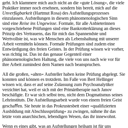
geht. Ich klammere mich auch nicht an die »gute Lösung«, die viele
Praktiker immer noch ersehnen, sondern bin bereit, mich auf die
Unverfügbarkeit
(Hartmut Rosa) des Aufstellungsprozesses
einzulassen. Aufstellungen in diesem phänomenologischen Sinn
sind eine
Reise ins Ungewisse
. Formale, für alle Anbieterinnen
vorgeschriebene Prüfungen sind eine Bankrotterklärung an dieses
Prinzip des Vertrauens, das für mich das Spannendste und
Wertvollste ist, was wir Menschen als Lebenshaltung mit unserer
Arbeit vermitteln können. Formale Prüfungen sind zudem eine
Entwürdigung des freien Geistes. In der Prüfung wissen wir vorher,
was richtig ist. Das ist das genaue Gegenteil einer
phänomenologischen Haltung, die viele von uns nach wie vor für
ihre Arbeit zumindest dem Namen nach beanspruchen.
All die großen, »alten« Aufsteller haben keine Prüfung abgelegt. Sie
konnten und können es trotzdem. Im Falle von Bert Hellinger
wissen wir, dass er auf seine Zulassung zum Psychoanalytiker
verzichtet hat, weil er sich mit der Primärtherapie nach Janov
beschäfigte. Er war sich selbst treu, nicht dem Dogmatismus seines
Lehrinstituts. Die Aufstellungsarbeit wurde von einem freien Geist
geschaﬀen. Sie heute in das Prokrustesbett einer »qualiﬁzierten
Ausbildung mit Abschlussprüfung« zu zwingen, nähme ihr das
letzte vom anarchischen, lebendigen Wesen, das ihr innewohnt.
Wenn es eines gibt, was an Aufstellungen heilsam ist für uns