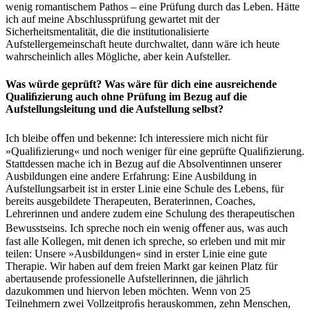
wenig romantischem Pathos – eine Prüfung durch das Leben. Hätte
ich auf meine Abschlussprüfung gewartet mit der
Sicherheitsmentalität, die die institutionalisierte
Aufstellergemeinschaft heute durchwaltet, dann wäre ich heute
wahrscheinlich alles Mögliche, aber kein Aufsteller.
Was würde geprüft? Was wäre für dich eine aus­reichende
Qualiﬁzierung auch ohne Prüfung im Bezug auf die
Aufstellungsleitung und die Aufstellung selbst?
Ich bleibe oﬀen und bekenne: Ich interessiere mich nicht für
»Qualiﬁzierung« und noch weniger für eine geprüfte Qualiﬁzierung.
Stattdessen mache ich in Bezug auf die Absolventinnen unserer
Ausbildungen eine andere Erfahrung: Eine Ausbildung in
Aufstellungsarbeit ist in erster Linie eine Schule des Lebens, für
bereits ausgebildete Therapeuten, Beraterinnen, Coaches,
Lehrerinnen und andere zudem eine Schulung des therapeutischen
Bewusstseins. Ich spreche noch ein wenig oﬀener aus, was auch
fast alle Kollegen, mit denen ich spreche, so erleben und mit mir
teilen: Unsere »Ausbildungen« sind in erster Linie eine gute
Therapie. Wir haben auf dem freien Markt gar keinen Platz für
abertausende professionelle Aufstellerinnen, die jährlich
dazukommen und hiervon leben möchten. Wenn von 25
Teilnehmern zwei Vollzeitproﬁs herauskommen, zehn Menschen,