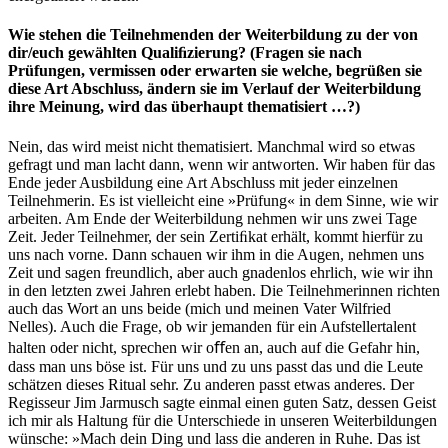
Wie stehen die Teilnehmenden der Weiterbildung zu der von
dir/euch gewählten Qualiﬁzierung? (Fragen sie nach
Prüfungen, vermissen oder erwarten sie welche, begrüßen sie
diese Art Abschluss, ändern sie im Verlauf der Weiterbildung
ihre Meinung, wird das überhaupt thematisiert …?)
Nein, das wird meist nicht thematisiert. Manchmal wird so etwas
gefragt und man lacht dann, wenn wir antworten. Wir haben für das
Ende jeder Ausbildung eine Art Abschluss mit jeder einzelnen
Teilnehmerin. Es ist vielleicht eine »Prüfung« in dem Sinne, wie wir
arbeiten. Am Ende der Weiterbildung nehmen wir uns zwei Tage
Zeit. Jeder Teilnehmer, der sein Zertiﬁkat erhält, kommt hierfür zu
uns nach vorne. Dann schauen wir ihm in die Augen, nehmen uns
Zeit und sagen freundlich, aber auch gnadenlos ehrlich, wie wir ihn
in den letzten zwei Jahren erlebt haben. Die Teilnehmerinnen richten
auch das Wort an uns beide (mich und meinen Vater Wilfried
Nelles). Auch die Frage, ob wir jemanden für ein Aufstellertalent
halten oder nicht, sprechen wir oﬀen an, auch auf die Gefahr hin,
dass man uns böse ist. Für uns und zu uns passt das und die Leute
schätzen dieses Ritual sehr. Zu anderen passt etwas anderes. Der
Regisseur Jim Jarmusch sagte einmal einen guten Satz, dessen Geist
ich mir als Haltung für die Unterschiede in unseren Weiterbildungen
wünsche: »Mach dein Ding und lass die anderen in Ruhe. Das ist