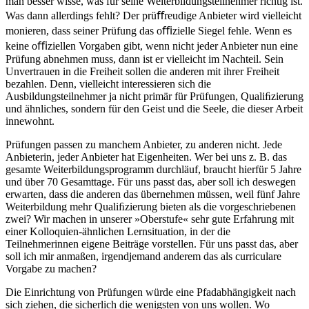
man besser wisse, was für seine Weiterbildungsteilnehmer richtig ist.
Was dann allerdings fehlt? Der prüﬀreudige Anbieter wird vielleicht
monieren, dass seiner Prüfung das oﬃzielle Siegel fehle. Wenn es
keine oﬃziellen Vorgaben gibt, wenn nicht jeder Anbieter nun eine
Prüfung abnehmen muss, dann ist er vielleicht im Nachteil. Sein
Unvertrauen in die Freiheit sollen die anderen mit ihrer Freiheit
bezahlen. Denn, vielleicht interessieren sich die
Ausbildungsteilnehmer ja nicht primär für Prüfungen, Qualiﬁzierung
und ähnliches, sondern für den Geist und die Seele, die dieser Arbeit
innewohnt.
Prüfungen passen zu manchem Anbieter, zu anderen nicht. Jede
Anbieterin, jeder Anbieter hat Eigenheiten. Wer bei uns z. B. das
gesamte Weiterbildungsprogramm durchläuf, braucht hierfür 5 Jahre
und über 70 Gesamttage. Für uns passt das, aber soll ich deswegen
erwarten, dass die anderen das übernehmen müssen, weil fünf Jahre
Weiterbildung mehr Qualiﬁzierung bieten als die vorgeschriebenen
zwei? Wir machen in unserer »Oberstufe« sehr gute Erfahrung mit
einer Kolloquien-ähnlichen Lernsituation, in der die
Teilnehmerinnen eigene Beiträge vorstellen. Für uns passt das, aber
soll ich mir anmaßen, irgendjemand anderem das als curriculare
Vorgabe zu machen?
Die Einrichtung von Prüfungen würde eine Pfadabhängigkeit nach
sich ziehen, die sicherlich die wenigsten von uns wollen. Wo