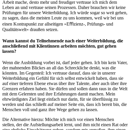
Arbeit mache, desto mehr und freudiger vertraue ich mich dem
Leben an und vertraue seinen Prozessen. Daher brauchen wir keine
Prüfungen für unsere Weiterbildung. Ich würde sogar so weit gehen,
zu sagen, dass die meisten Leute zu uns kommen, weil wir bei uns
einen Kontrapunkt zur allseitigen »Eﬃzienz-, Prüfungs- und
Qualitätswelt« draußen setzen.
Wann kannst du Teilnehmende nach einer Weiterbildung, die
anschließend mit Klientinnen arbeiten möchten, gut gehen
lassen?
Wenn die Ausbildung vorbei ist, darf jeder gehen. Ich bin kein Vater,
der mahnenden Blickes an all das Schreckliche denkt, was die
könnten. Im Gegenteil: Ich vertraue darauf, dass sie in unserer
Weiterbildung ein Gefühl für sich selbst entwickelt haben, dass sie
auf einer tieferen Ebene etwas über ihre Talente, aber auch über ihre
Grenzen erfahren haben. Sie dürfen und sollen dann raus in die Welt
mit dem Gelernten und ihre Erfahrungen damit machen. Mein
ehrwürdigstes Ziel liegt einfach nur darin, für sie überﬂüssig zu
werden und das schließt auf meiner Seite ein, dass ich bereit bin, die
Menschen voll und ganz ihre Wege gehen zu lassen.
Die Alternative hierzu: Möchte ich mich vor einen Menschen
stellen, der die Aufstellungsarbeit lernt, und ihm nicht einen Rat oder
eine ehrliche Einschätzung geben, sondern mir anmaßen, ihm einen