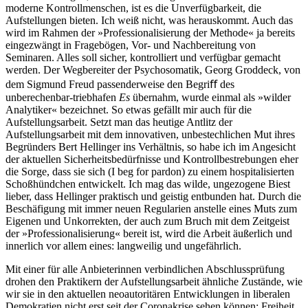
moderne Kontrollmenschen, ist es die Unverfügbarkeit, die
Aufstellungen bieten. Ich weiß nicht, was herauskommt. Auch das
wird im Rahmen der »Professionalisierung der Methode« ja bereits
eingezwängt in Fragebögen, Vor- und Nachbereitung von
Seminaren. Alles soll sicher, kontrolliert und verfügbar gemacht
werden. Der Wegbereiter der Psychosomatik, Georg Groddeck, von
dem Sigmund Freud passenderweise den Begriﬀ des
unberechenbar-triebhafen
Es
übernahm, wurde einmal als »wilder
Analytiker« bezeichnet. So etwas gefällt mir auch für die
Aufstellungsarbeit. Setzt man das heutige Antlitz der
Aufstellungsarbeit mit dem innovativen, unbestechlichen Mut ihres
Begründers Bert Hellinger ins Verhältnis, so habe ich im Angesicht
der aktuellen Sicherheitsbedürfnisse und Kontrollbestrebungen eher
die Sorge, dass sie sich (I beg for pardon) zu einem hospitalisierten
Schoßhündchen entwickelt. Ich mag das wilde, ungezogene Biest
lieber, dass Hellinger praktisch und geistig entbunden hat. Durch die
Beschäfigung mit immer neuen Regularien anstelle eines Muts zum
Eigenen und Unkorrekten, der auch zum Bruch mit dem Zeitgeist
der »Professionalisierung« bereit ist, wird die Arbeit äußerlich und
innerlich vor allem eines: langweilig und ungefährlich.
Mit einer für alle Anbieterinnen verbindlichen Abschlussprüfung
drohen den Praktikern der Aufstellungsarbeit ähnliche Zustände, wie
wir sie in den aktuellen neoautoritären Entwicklungen in liberalen
Demokratien nicht erst seit der Coronakrise sehen können: Freiheit,