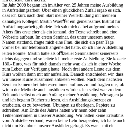
Im Jahr 2008 begann ich im Alter von 25 Jahren meine Ausbildung
in Aufstellungsarbeit. Über einen glücklichen Zufall ergab es sich,
dass ich kurz nach dem Start meiner Weiterbildung mit meinem
damaligen Kollegen Martin Woelﬀer ein gemeinsames Institut für
Aufstellungsarbeit gründete. Ich sah mich dabei aufgrund meines
Alters fürs erste eher als ein jemand, der Texte schreibt und eine
Webseite aufbaut. Im ersten Seminar, das unter unserem neuen
Namen stattfand, fragte mich eine Frau, die sich ein paar Tage
vorher bei mir telefonisch angemeldet hatte, ob ich ihre Aufstellung
leiten könnte. Martin hatte als oﬃzieller Seminarleiter seinerseits
nichts dagegen und so leitete ich meine erste Aufstellung. Sie kostete
180,- Euro, was für mich damals mehr war, als ich in einer Woche
zum Leben zur Verfügung hatte. Noch drei andere Leute aus dem
Kurs wollten dann mit mir aufstellen. Danach entschieden wir, dass
wir unsere Kurse zusammen anbieten wollten. Nach dem nächsten
Seminar kamen drei Interessentinnen auf uns zu und fragten uns, ob
wir in der Methode auch ausbilden würden. Ich selbst war zu dem
Zeitpunkt selbst noch am Anfang meiner Ausbildung. Wir sagten ja
und ich begann Bücher zu lesen, ein Ausbildungskonzept zu
erarbeiten, es zu bewerben, Übungen zu überlegen, Papiere zu
schreiben. Am Ende des Jahres hatten wir neun oder zehn
Teilnehmerinnen in unserer Ausbildung. Wir hatten keine Erlaubnis
vom Aufstellerverband, waren keine Lehrtherapeuten, ich hatte auch
nicht um Erlaubnis unserer Ausbilder gefragt. Es war – mit ein