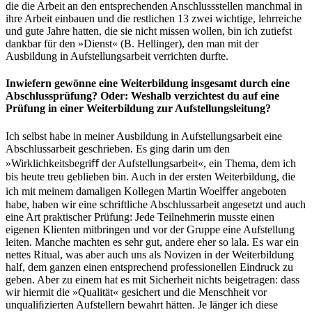
die die Arbeit an den entsprechenden Anschlussstellen manchmal in
ihre Arbeit einbauen und die restlichen 13 zwei wichtige, lehrreiche
und gute Jahre hatten, die sie nicht missen wollen, bin ich zutiefst
dankbar für den »Dienst« (B. Hellinger), den man mit der
Ausbildung in Aufstellungsarbeit verrichten durfte.
Inwiefern gewönne eine Weiterbildung insgesamt durch eine
Abschlussprüfung? Oder: Weshalb verzichtest du auf eine
Prüfung in einer Weiterbildung zur Aufstellungsleitung?
Ich selbst habe in meiner Ausbildung in Aufstellungsarbeit eine
Abschlussarbeit geschrieben. Es ging darin um den
»Wirklichkeitsbegriﬀ der Aufstellungsarbeit«, ein Thema, dem ich
bis heute treu geblieben bin. Auch in der ersten Weiterbildung, die
ich mit meinem damaligen Kollegen Martin Woelﬀer angeboten
habe, haben wir eine schriftliche Abschlussarbeit angesetzt und auch
eine Art praktischer Prüfung: Jede Teilnehmerin musste einen
eigenen Klienten mitbringen und vor der Gruppe eine Aufstellung
leiten. Manche machten es sehr gut, andere eher so lala. Es war ein
nettes Ritual, was aber auch uns als Novizen in der Weiterbildung
half, dem ganzen einen entsprechend professionellen Eindruck zu
geben. Aber zu einem hat es mit Sicherheit nichts beigetragen: dass
wir hiermit die »Qualität« gesichert und die Menschheit vor
unqualiﬁzierten Aufstellern bewahrt hätten. Je länger ich diese