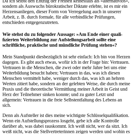
Da ich selbst den Entzug der Freiheit keinesfalls als »alternativlos«,
sondern als Auswuchs bürokratischer Diktate erlebte, ist es mir ein
Herzensanliegen, dieser Form von Verregelung auch in unserer
Arbeit, z. B. durch formale, für alle verbindliche Prüfungen,
entschieden entgegenzutreten.
Wie stehst du zu folgender Aussage: »Am Ende einer quali­
ﬁzierten Weiterbildung zur Aufstellungsarbeit sollte eine
schriftliche, praktische und mündliche Prüfung stehen«?
Mein Standpunkt diesbezüglich ist sehr einfach: Ich bin von Herzen
dagegen. Es gibt auch etwas, wofür ich in der Frage bin: Vertrauen.
Vertrauen in die Menschen, die zwei oder mehr Jahre bei uns eine
Weiterbildung besucht haben; Vertrauen in das, was ich diesen
Menschen vermittelt habe, weniger durch das, was ich an hehren
Werten zitiert habe, sondern an der gelebten Weise, die durch meine
Praxis und die theoretische Vermittlung meiner Arbeit in Geist und
Herz der Teilnehmer sinken konnte; und zu guter Letzt und
allgemein: Vertrauen in die freie Selbstentfaltung des Lebens an
sich.
Denn als Aufsteller ist dies meine wichtigste Schlüsselqualiﬁkation.
Wenn ein Aufstellungsprozess losgeht, gebe ich alle Kontrolle
darüber ab, was dabei rauskommt. Ich weiß nicht, wer da sitzt. Ich
weiß nicht, was die Stellvertreterinnen zeigen werden und wohin es