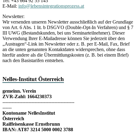
Tel: +43 664 92 55 143
E-Mail:
info@lebensintegrationsprozess.at
Newsletter:
Wir versenden unseren Newsletter ausschließlich auf der Grundlage
von Art. 6 Abs. 1 lit. b DSGVO (Double-Opt-In Verfahren) und § 7
III UWG (Bestandskunden, bei uns Seminarteilnehmer). Dieser
Verwendung Ihrer E-Mailadresse können Sie jederzeit über den
„Austragen“-Link im Newsletter oder z. B. per E-Mail, Fax, Brief
an die unten genannten Kontaktdaten widersprechen, ohne dass
hierfür andere als die Übermittlungskosten (z. B. bei einem Brief)
nach den Basistarifen entstehen.
Nelles-Institut Österreich
gemeinn. Verein
ZVR-Zahl: 1664230373
-----------------------------------------------
------
Kontoname NellesInstitut
Österreich
Raiffeisenkasse Ernstbrunn
IBAN: AT87 3214 5000 0002 3788