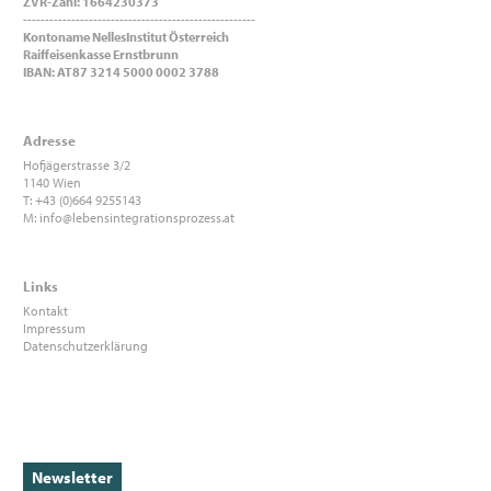
ZVR-Zahl: 1664230373
-----------------------------------------------------
Kontoname NellesInstitut Österreich
Raiffeisenkasse Ernstbrunn
IBAN: AT87 3214 5000 0002 3788
Adresse
Hofjägerstrasse 3/2
1140 Wien
T: +43 (0)664 9255143
M:
info@lebensintegrationsprozess.at
Links
Kontakt
Impressum
Datenschutzerklärung
Newsletter