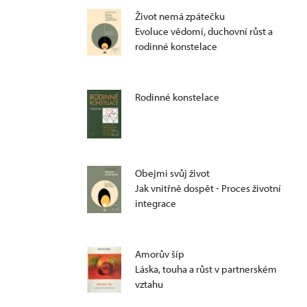
Život nemá zpátečku
Evoluce vědomí, duchovní růst a
rodinné konstelace
Rodinné konstelace
Obejmi svůj život
Jak vnitřně dospět - Proces životní
integrace
Amorův šíp
Láska, touha a růst v partnerském
vztahu