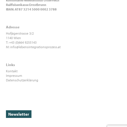
Kontoname NellesInstitut Österreich
Raiffeisenkasse Ernstbrunn
IBAN: AT87 3214 5000 0002 3788
Adresse
Hofjägerstrasse 3/2
1140 Wien
T: +43 (0)664 9255143
M:
info@lebensintegrationsprozess.at
Links
Kontakt
Impressum
Datenschutzerklärung
Newsletter