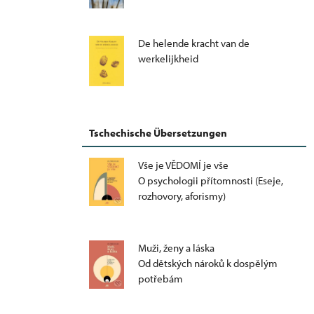
De helende kracht van de
werkelijkheid
Tschechische Übersetzungen
Vše je VĚDOMÍ je vše
O psychologii přítomnosti (Eseje,
rozhovory, aforismy)
Muži, ženy a láska
Od dětských nároků k dospělým
potřebám