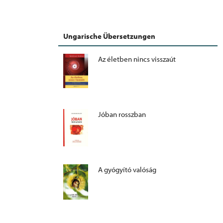
Ungarische Übersetzungen
Az életben nincs visszaút
Jóban rosszban
A gyógyító valóság