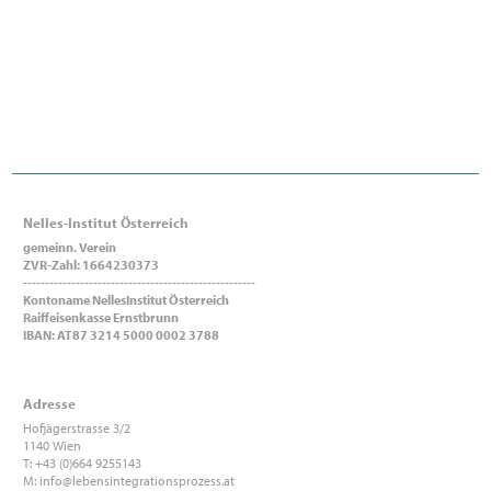
Nelles-Institut Österreich
gemeinn. Verein
ZVR-Zahl: 1664230373
-----------------------------------------------------
Kontoname NellesInstitut Österreich
Raiffeisenkasse Ernstbrunn
IBAN: AT87 3214 5000 0002 3788
Adresse
Hofjägerstrasse 3/2
1140 Wien
T: +43 (0)664 9255143
M:
info@lebensintegrationsprozess.at