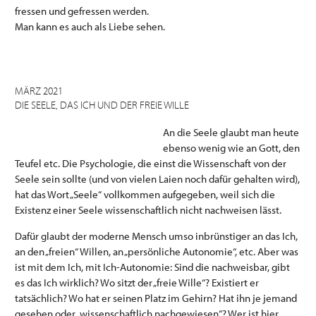
fressen und gefressen werden.
Man kann es auch als Liebe sehen.
MÄRZ 2021
DIE SEELE, DAS ICH UND DER FREIE WILLE
An die Seele glaubt man heute
ebenso wenig wie an Gott, den
Teufel etc. Die Psychologie, die einst die Wissenschaft von der
Seele sein sollte (und von vielen Laien noch dafür gehalten wird),
hat das Wort „Seele“ vollkommen aufgegeben, weil sich die
Existenz einer Seele wissenschaftlich nicht nachweisen lässt.
Dafür glaubt der moderne Mensch umso inbrünstiger an das Ich,
an den „freien“ Willen, an „persönliche Autonomie“, etc. Aber was
ist mit dem Ich, mit Ich-Autonomie: Sind die nachweisbar, gibt
es das Ich wirklich? Wo sitzt der „freie Wille“? Existiert er
tatsächlich? Wo hat er seinen Platz im Gehirn? Hat ihn je jemand
gesehen oder „wissenschaftlich nachgewiesen“? Wer ist hier